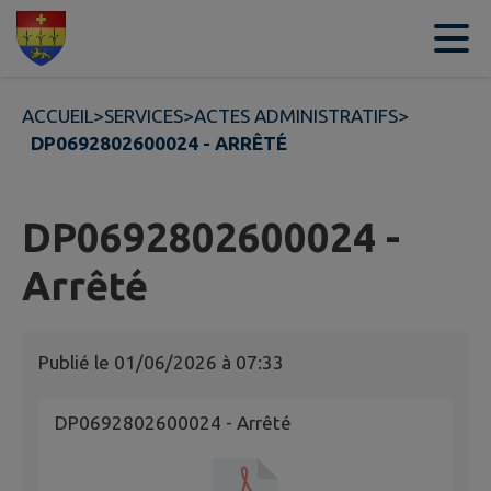
Contenu
Menu
Recherche
Pied de page
ACCUEIL
>
SERVICES
>
ACTES ADMINISTRATIFS
>
DP0692802600024 - ARRÊTÉ
DP0692802600024 -
Arrêté
Publié le
01/06/2026 à 07:33
DP0692802600024 - Arrêté