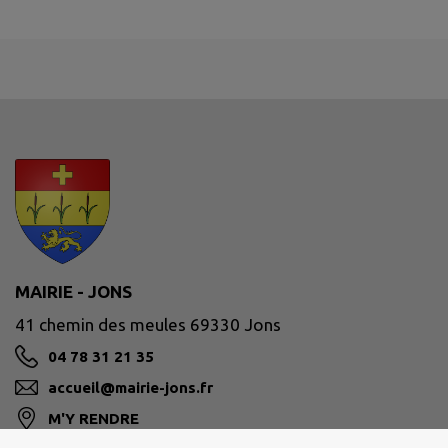
MAIRIE - JONS
41 chemin des meules 69330 Jons
04 78 31 21 35
accueil@mairie-jons.fr
M'Y RENDRE