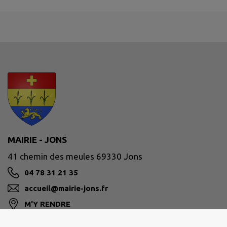
MAIRIE - JONS
41 chemin des meules 69330 Jons
04 78 31 21 35
accueil@mairie-jons.fr
M'Y RENDRE
www.mairie-jons.fr