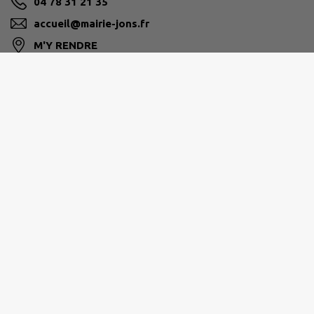
04 78 31 21 35
accueil@mairie-jons.fr
M'Y RENDRE
www.mairie-jons.fr
Horaire d'ouverture de la mairie
JONS une commune de la CCEL