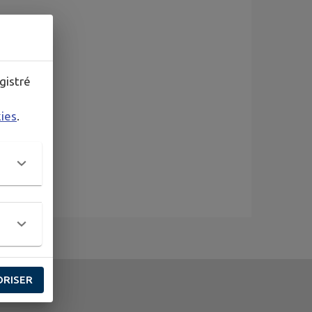
gistré
kies
.
ORISER