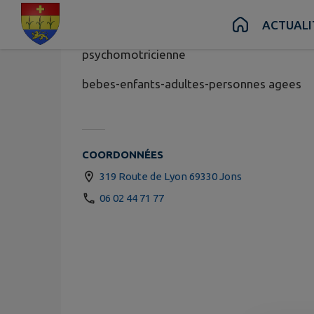
Magali RIC
Contenu
Menu
Recherche
Pied de page
ACTUALI
psychomotricienne
bebes-enfants-adultes-personnes agees
COORDONNÉES
319 Route de Lyon 69330 Jons
06 02 44 71 77