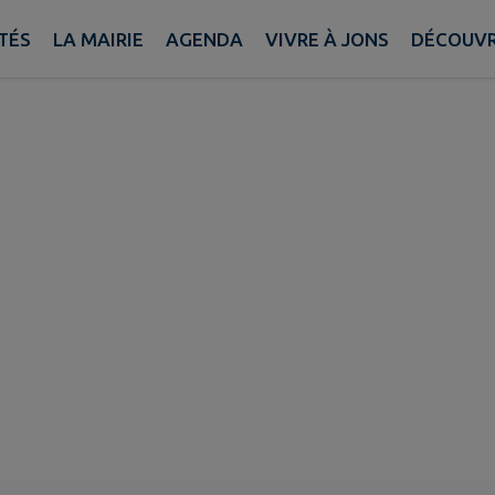
HARD
TÉS
LA MAIRIE
AGENDA
VIVRE À JONS
DÉCOUVR