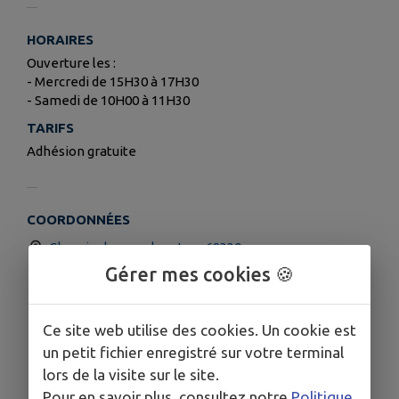
HORAIRES
Ouverture les :
- Mercredi de 15H30 à 17H30
- Samedi de 10H00 à 11H30
TARIFS
Adhésion gratuite
COORDONNÉES
Chemin des meules, Jons 69330
Gérer mes cookies 🍪
0481060661
Ce site web utilise des cookies. Un cookie est
un petit fichier enregistré sur votre terminal
lors de la visite sur le site.
Pour en savoir plus, consultez notre
Politique