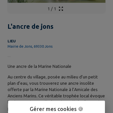
1
/
1
L'ancre de jons
LIEU
Mairie de Jons, 69330 Jons
Une ancre de la Marine Nationale
Au centre du village, posée au milieu d’un petit
plan d’eau, vous trouverez une ancre insolite
offerte par la Marine Nationale à l’Amicale des
Anciens Marins. Ce véritable trophée local évoque
l’existence à Jons dès le XIIème siècle d’un petit
Gérer mes cookies 🍪
port fluvial sur le Rhône. Cette ancre provient d’un