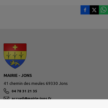
MAIRIE - JONS
41 chemin des meules 69330 Jons
04 78 31 21 35
accueil@mairie-jons.fr
M'Y RENDRE