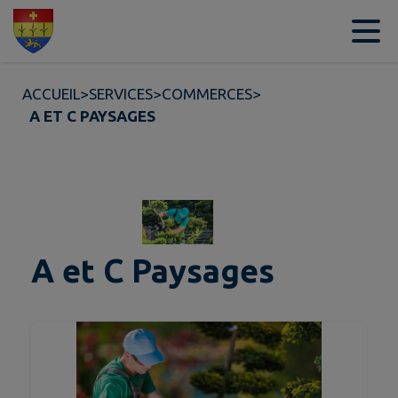
Contenu
Menu
Recherche
Pied de page
ACCUEIL
>
SERVICES
>
COMMERCES
>
A ET C PAYSAGES
A et C Paysages