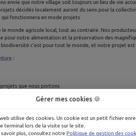
ns envie que notre village soit toujours un lieu de vie accue
rojets décidés localement auront du sens pour la collectiv
n qui fonctionnera en mode projets
 le monde agricole local, tout au contraire. Nos producteu
able pour notre alimentation et la préservation des magnif
 biodiversité c’est pour tout le monde, et notre projet est
nture
:
 projets que nous portons
Gérer mes cookies 🍪
 et notre Bureau
web utilise des cookies. Un cookie est un petit fichier enre
e terminal lors de la visite sur le site.
 savoir plus, consultez notre
Politique de gestion des coo