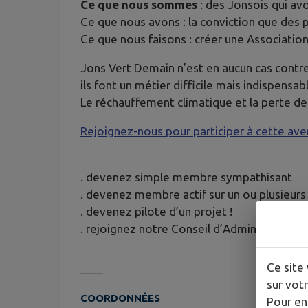
Ce que nous sommes
: des Jonsois qui avo
Ce que nous avons : la conviction que des p
Ce que nous faisons : créer une Associatio
Jons Vert Demain n’est en aucun cas contre
ils font un métier difficile mais indispens
Le réchauffement climatique et la perte de
Rejoignez-nous pour participer à cette ave
. devenez simple membre sympathisant
. devenez membre actif sur un ou plusieurs
. devenez pilote d’un projet !
. rejoignez notre Conseil d’Administration,
Ce site 
sur votr
COORDONNÉES
Pour en