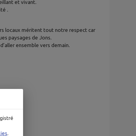
illant et vivant.
ité .
rs locaux méritent tout notre respect car
iques paysages de Jons.
 d’aller ensemble vers demain.
gistré
kies
.