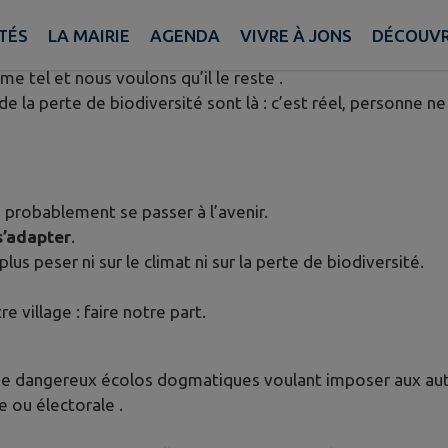
JONS VERT DEMAIN
TÉS
LA MAIRIE
AGENDA
VIVRE À JONS
DÉCOUVR
me tel et nous voulons qu’il le reste .
 la perte de biodiversité sont là : c’est réel, personne ne 
s probablement se passer à l’avenir.
s’adapter
.
us peser ni sur le climat ni sur la perte de biodiversité.
e village : faire notre part.
e dangereux écolos dogmatiques voulant imposer aux autres
e ou électorale .