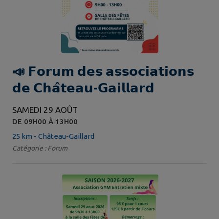
📣 𝗙𝗼𝗿𝘂𝗺 𝗱𝗲𝘀 𝗮𝘀𝘀𝗼𝗰𝗶𝗮𝘁𝗶𝗼𝗻𝘀
𝗱𝗲 𝗖𝗵𝗮̂𝘁𝗲𝗮𝘂-𝗚𝗮𝗶𝗹𝗹𝗮𝗿𝗱
SAMEDI 29 AOÛT
DE 09H00 À 13H00
25 km - Château-Gaillard
Catégorie : Forum