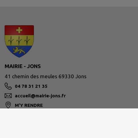
MAIRIE - JONS
41 chemin des meules 69330 Jons
04 78 31 21 35
accueil@mairie-jons.fr
M'Y RENDRE
www.mairie-jons.fr