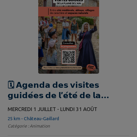
🗓️ 𝗔𝗴𝗲𝗻𝗱𝗮 𝗱𝗲𝘀 𝘃𝗶𝘀𝗶𝘁𝗲𝘀
𝗴𝘂𝗶𝗱𝗲́𝗲𝘀 𝗱𝗲 𝗹’𝗲́𝘁𝗲́ 𝗱𝗲 𝗹𝗮
𝗣𝗹𝗮𝗶𝗻𝗲 𝗱𝗲 𝗹’𝗔𝗶𝗻 𝗲𝗻 𝟮𝟬𝟮𝟲
MERCREDI 1 JUILLET - LUNDI 31 AOÛT
25 km - Château-Gaillard
Catégorie : Animation