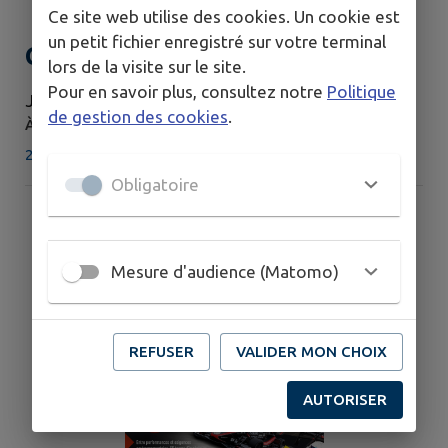
Ce site web utilise des cookies. Un cookie est
un petit fichier enregistré sur votre terminal
Conseil Municipal
lors de la visite sur le site.
Pour en savoir plus, consultez notre
Politique
JEUDI 27 AOÛT
de gestion des cookies
.
À 20H00
27 km - Villette-de-Vienne
Obligatoire
Mesure d'audience (Matomo)
REFUSER
VALIDER MON CHOIX
AUTORISER