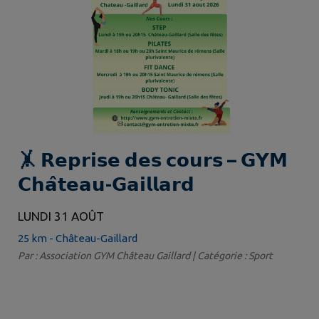
🤸 𝗥𝗲𝗽𝗿𝗶𝘀𝗲 𝗱𝗲𝘀 𝗰𝗼𝘂𝗿𝘀 – 𝗚𝗬𝗠
𝗖𝗵𝗮̂𝘁𝗲𝗮𝘂-𝗚𝗮𝗶𝗹𝗹𝗮𝗿𝗱
LUNDI 31 AOÛT
25 km - Château-Gaillard
Par : Association GYM Château Gaillard | Catégorie : Sport