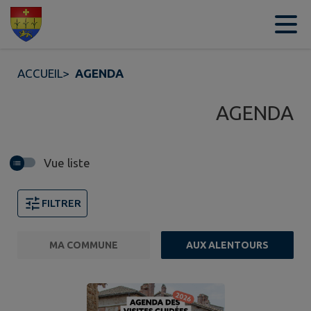
Contenu
Menu
Recherche
Pied de page
ACCUEIL
>
AGENDA
AGENDA
Vue liste
FILTRER
MA COMMUNE
AUX ALENTOURS
FILTRE ACTIF
Page 1. 10 événements sur 30 affichés sur cette page. 