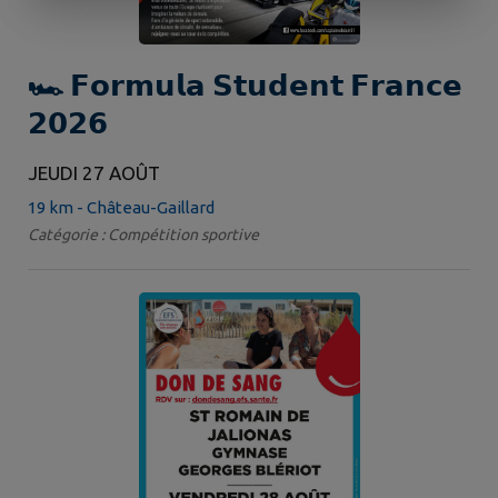
🏎️ 𝗙𝗼𝗿𝗺𝘂𝗹𝗮 𝗦𝘁𝘂𝗱𝗲𝗻𝘁 𝗙𝗿𝗮𝗻𝗰𝗲
𝟮𝟬𝟮𝟲
JEUDI 27 AOÛT
19 km - Château-Gaillard
Catégorie : Compétition sportive